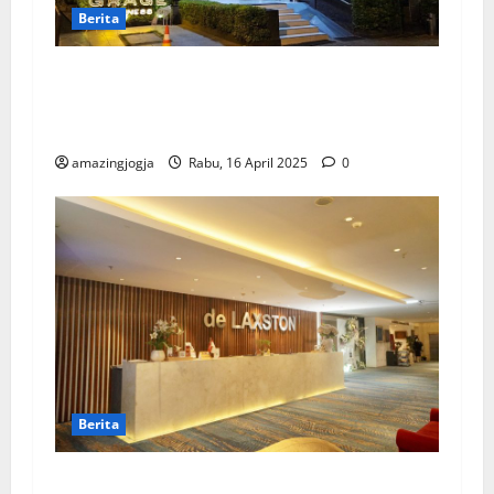
Berita
Grage Business Hotel Yogyakarta: Pilihan
Menginap Strategis dan Nyaman di Jantung
Kota Jogja
amazingjogja
Rabu, 16 April 2025
0
Berita
De Laxston Hotel Yogyakarta: Penginapan