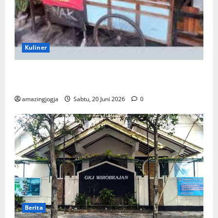
Kuliner
Tahu Tek Wirobrajan: Kuliner Pedas Gurih Legendaris
Jogja
amazingjogja
Sabtu, 20 Juni 2026
0
Berita