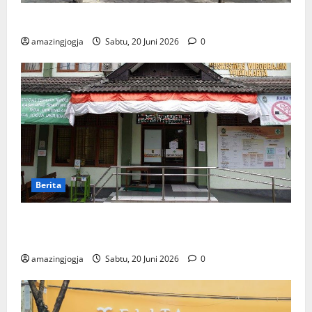
GKJ Wirobrajan: Jadwal Ibahah & Sejarah Lengkap
amazingjogja
Sabtu, 20 Juni 2026
0
Berita
Puskesmas Wirobrajan: Panduan Layanan & Daftar
Online
amazingjogja
Sabtu, 20 Juni 2026
0