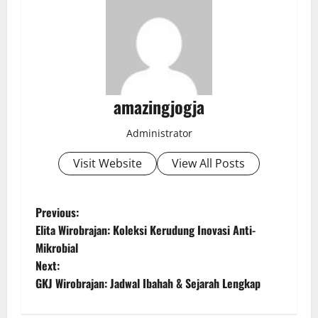
amazingjogja
Administrator
Visit Website
View All Posts
P
Previous:
Elita Wirobrajan: Koleksi Kerudung Inovasi Anti-
o
Mikrobial
Next:
s
GKJ Wirobrajan: Jadwal Ibahah & Sejarah Lengkap
t