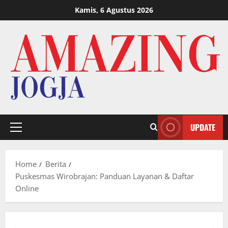
Skip
Kamis, 6 Agustus 2026
to
content
UPDATE
Primary
Menu
Home
Berita
Puskesmas Wirobrajan: Panduan Layanan & Daftar
Online