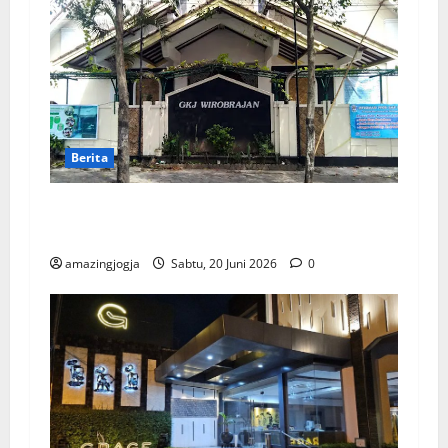
Berita
GKJ Wirobrajan: Jadwal Ibahah & Sejarah
Lengkap
amazingjogja
Sabtu, 20 Juni 2026
0