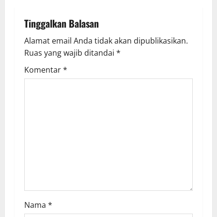
n
Tinggalkan Balasan
a
Alamat email Anda tidak akan dipublikasikan.
v
Ruas yang wajib ditandai
*
i
Komentar
*
g
a
t
i
o
n
Nama
*